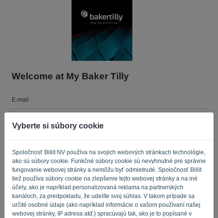
Jazyk:
SK
Welcome at My Baker Tilly
E-mail
Vyberte si súbory cookie
Heslo
Spoločnosť Billit NV používa na svojich webových stránkach technológie,
ako sú súbory cookie. Funkčné súbory cookie sú nevyhnutné pre správne
fungovanie webovej stránky a nemôžu byť odmietnuté. Spoločnosť Billit
Pripomínajte mi
Zabudnuté heslo?
tiež používa súbory cookie na zlepšenie tejto webovej stránky a na iné
účely, ako je napríklad personalizovaná reklama na partnerských
kanáloch, za predpokladu, že udelíte svoj súhlas. V takom prípade sa
PRIHLÁSIŤ SA
určité osobné údaje (ako napríklad informácie o vašom používaní našej
webovej stránky, IP adresa atď.) spracúvajú tak, ako je to popísané v