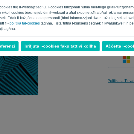
al cookies fuq il-websajt tiegħu. Il-cookies funzjonali huma meħtieġa għall-funzjona
t juża wkoll cookies biex itejjeb din il-websajt u għal skopijiet oħra bħal reklamar pers
k. F'dak il-każ, ċerta data personali (bħal informazzjoni dwar l-użu tiegħek tal-webs
Fakkarni
tt fil-
politika tal-cookies
tagħna. Tista 'tirtira l-kunsens tiegħek fi kwalunkwe ħin p
ajt tagħna.
eferenzi
Irrifjuta l-cookies fakultattivi kollha
Aċċetta l-cook
Politika ta 'Priv