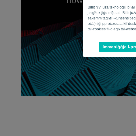
Billit NV juża teknoloġiji bħ
jistgħux jiġu rrifjutati. Billi
sakemm tagħti l-kunsens tiegħe
eċċ.) tiġi pproċessata kif deskri
tal-cookies fil-qiegħ tal-webs
Immaniġġja l-pr