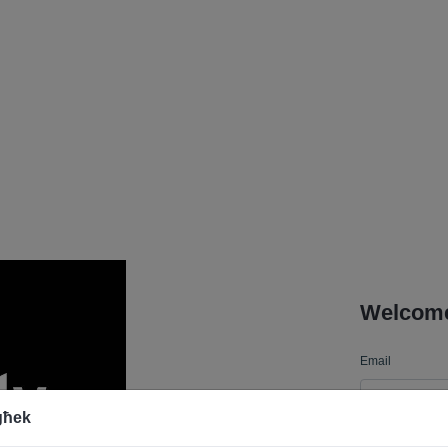
Welcome 
Email
egħek
Password