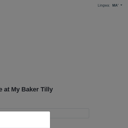
Lingwa:
MA'
at My Baker Tilly