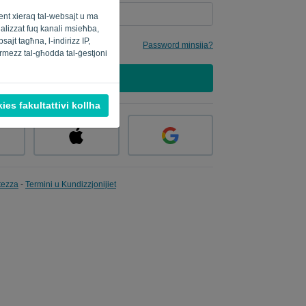
ment xieraq tal-websajt u ma
onalizzat fuq kanali msieħba,
ajt tagħna, l-indirizz IP,
Password minsija?
ermezz tal-għodda tal-ġestjoni
SINJAL
ies fakultattivi kollha
atezza
-
Termini u Kundizzjonijiet