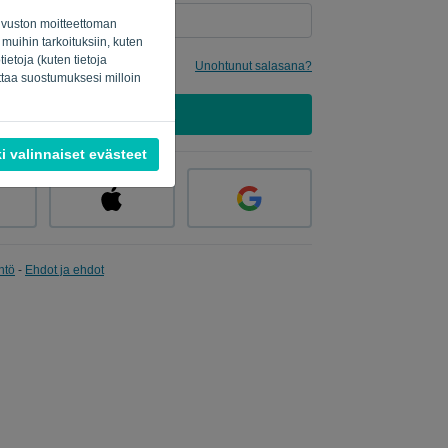
osivuston moitteettoman
 muihin tarkoituksiin, kuten
etoja (kuten tietoja
inua
Unohtunut salasana?
uttaa suostumuksesi milloin
KIRJAUDU SISÄÄN
i valinnaiset evästeet
ntö
-
Ehdot ja ehdot