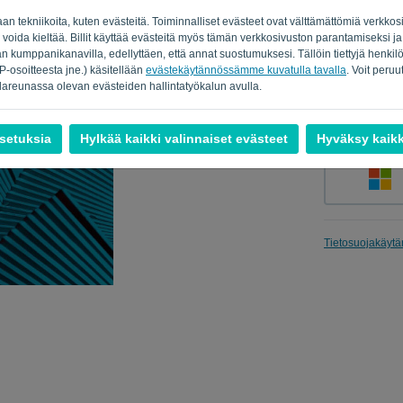
laan tekniikoita, kuten evästeitä. Toiminnalliset evästeet ovat välttämättömiä verkk
 voida kieltää. Billit käyttää evästeitä myös tämän verkkosivuston parantamiseksi ja
kumppanikanavilla, edellyttäen, että annat suostumuksesi. Tällöin tiettyjä henkilöti
Muistuta m
-osoitteesta jne.) käsitellään
evästekäytännössämme kuvatulla tavalla
. Voit peru
areunassa olevan evästeiden hallintatyökalun avulla.
asetuksia
Hylkää kaikki valinnaiset evästeet
Hyväksy kaikk
Tietosuojakäytä