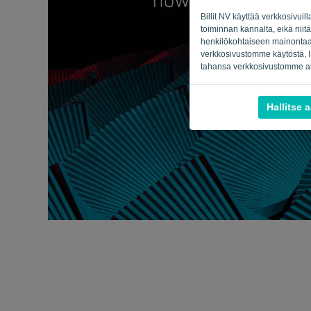
Billit NV käyttää verkkosivuil
toiminnan kannalta, eikä niitä
henkilökohtaiseen mainontaan 
verkkosivustomme käytöstä, IP
tahansa verkkosivustomme al
Hallitse 